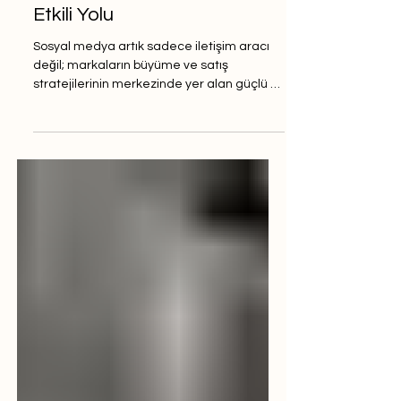
Kitlenizle Buluşturmanın En
Etkili Yolu
Sosyal medya artık sadece iletişim aracı
değil; markaların büyüme ve satış
stratejilerinin merkezinde yer alan güçlü bir
pazarlama kanalı haline geldi. Sosyal
medya reklam yönetimi , markaların hedef
kitlelerine doğrudan ulaşmasını, farkındalık
oluşturmasını ve dönüşüm oranlarını
artırmasını sağlayan en etkili dijital
stratejilerden biridir. Facebook, Instagram,
TikTok, LinkedIn ve X (Twitter) gibi
platformlarda yürütülen reklam
kampanyaları, markaların hem
görünürlüğünü hem