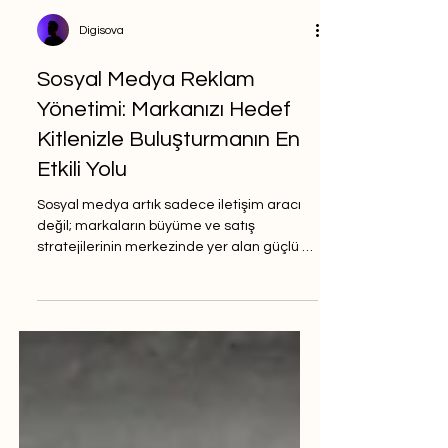
Digisova
Sosyal Medya Reklam
Yönetimi: Markanızı Hedef
Kitlenizle Buluşturmanın En
Etkili Yolu
Sosyal medya artık sadece iletişim aracı
değil; markaların büyüme ve satış
stratejilerinin merkezinde yer alan güçlü bir
pazarlama kanalı haline geldi. Sosyal
medya reklam yönetimi , markaların hedef
kitlelerine doğrudan ulaşmasını, farkındalık
oluşturmasını ve dönüşüm oranlarını
artırmasını sağlayan en etkili dijital
stratejilerden biridir. Facebook, Instagram,
TikTok, LinkedIn ve X (Twitter) gibi