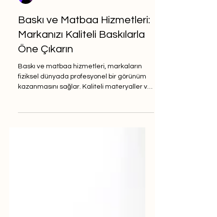
Digisova
Baskı ve Matbaa Hizmetleri:
Markanızı Kaliteli Baskılarla
Öne Çıkarın
Baskı ve matbaa hizmetleri, markaların
fiziksel dünyada profesyonel bir görünüm
kazanmasını sağlar. Kaliteli materyaller ve
titiz üretim süreçleriyle markanız,
müşterilerinizin elinde değer bulur.