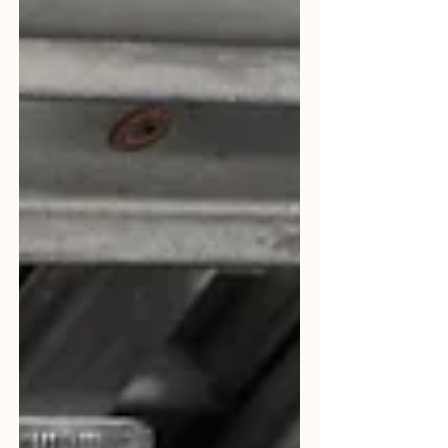
platformlarda yürütülen reklam
kampanyaları, markaların hem
görünürlüğünü hem