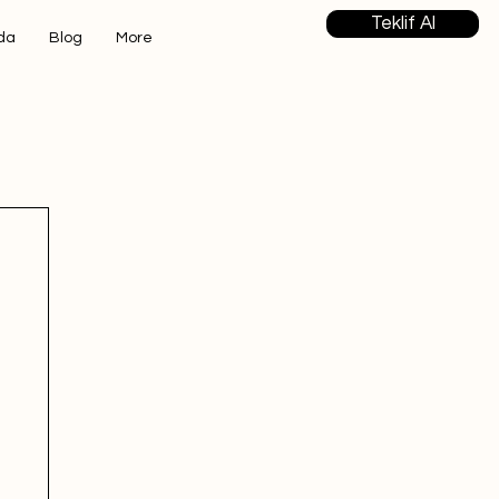
Teklif Al
da
Blog
More