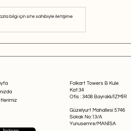
 bilgi için site sahibiyle iletişime
yfa
Folkart Towers B Kule
Kat:34
mızda
Ofis : 3408 Bayraklı/İZMİR
tlerimiz
Güzelyurt Mahallesi 5746
Sokak No:13/A
Yunusemre/MANİSA