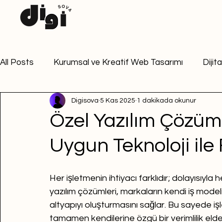
All Posts
Kurumsal ve Kreatif Web Tasarımı
Dijit
Digisova
5 Kas 2025
1 dakikada okunur
Dijital Strateji & Danışmanlık
Dijital Pazarlama
Özel Yazılım Çözüml
Uygun Teknoloji ile
Her işletmenin ihtiyacı farklıdır; dolayısıyl
yazılım çözümleri, markaların kendi iş modeli
altyapıyı oluşturmasını sağlar. Bu sayede işle
tamamen kendilerine özgü bir verimlilik eld