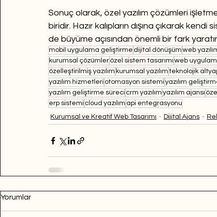
Sonuç olarak, özel yazılım çözümleri işletm
biridir. Hazır kalıpların dışına çıkarak kendi 
de büyüme açısından önemli bir fark yaratır
mobil uygulama geliştirme
dijital dönüşüm
web yazılı
kurumsal çözümler
özel sistem tasarımı
web uygulam
özelleştirilmiş yazılım
kurumsal yazılım
teknolojik altya
yazılım hizmetleri
otomasyon sistemi
yazılım geliştirm
yazılım geliştirme süreci
crm yazılım
yazılım ajansı
öze
erp sistemi
cloud yazılım
api entegrasyonu
Kurumsal ve Kreatif Web Tasarımı
Dijital Ajans
Re
Yorumlar