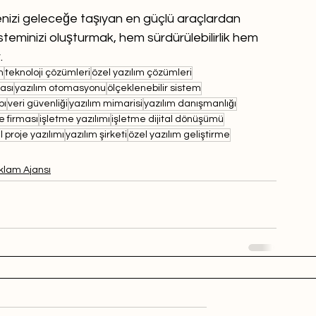
enizi geleceğe taşıyan en güçlü araçlardan 
sisteminizi oluşturmak, hem sürdürülebilirlik hem 
.
m
teknoloji çözümleri
özel yazılım çözümleri
ası
yazılım otomasyonu
ölçeklenebilir sistem
pı
veri güvenliği
yazılım mimarisi
yazılım danışmanlığı
e firması
işletme yazılımı
işletme dijital dönüşümü
l proje yazılımı
yazılım şirketi
özel yazılım geliştirme
klam Ajansı