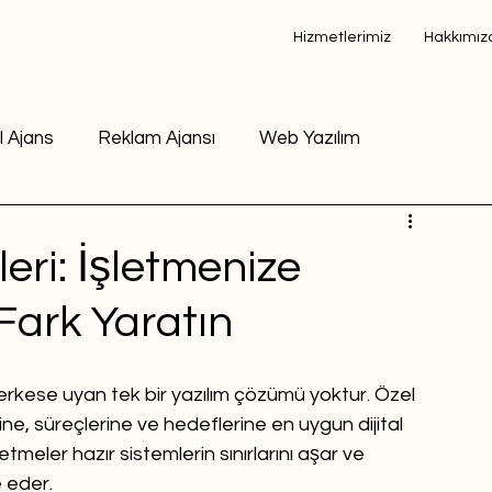
Hizmetlerimiz
Hakkımız
al Ajans
Reklam Ajansı
Web Yazılım
eri: İşletmenize
 Fark Yaratın
a herkese uyan tek bir yazılım çözümü yoktur. Özel 
ne, süreçlerine ve hedeflerine en uygun dijital 
tmeler hazır sistemlerin sınırlarını aşar ve 
e eder.